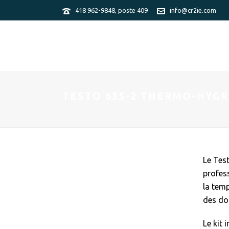
418 962-9848, poste 409
info@cr2ie.com
TESTO 635-2 THERMO-HYGR
Le Tes
profes
la temp
des do
Le kit i