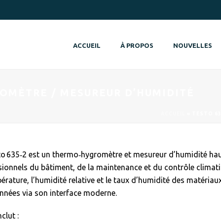
ACCUEIL
À PROPOS
NOUVELLES
OMÈTRE / MESUREUR D’HUMIDITÉ
ACCUEIL
»
TESTO 63
to 635‑2 est un thermo‑hygromètre et mesureur d’humidité ha
sionnels du bâtiment, de la maintenance et du contrôle climati
érature, l’humidité relative et le taux d’humidité des matériaux
nnées via son interface moderne.
nclut :