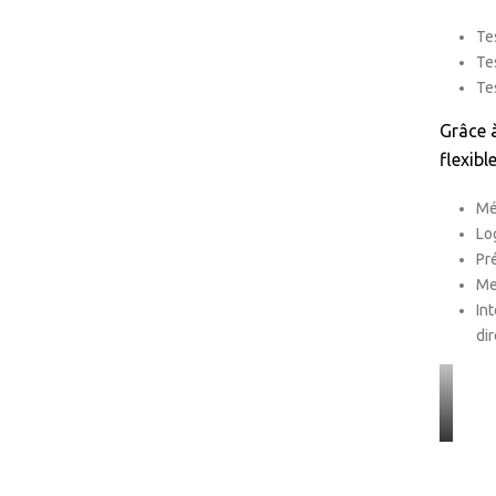
Te
Te
Te
Grâce à
flexible
Mé
Lo
Pr
Me
In
di