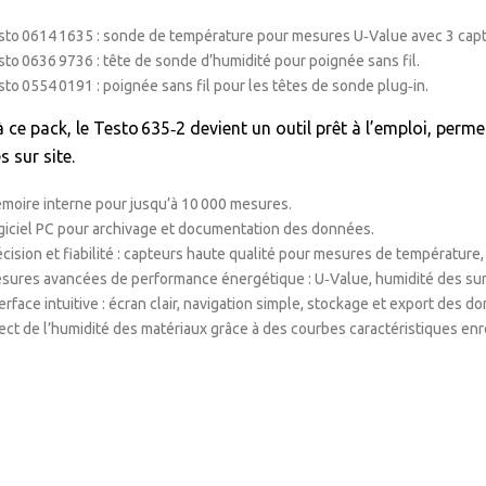
sto 0614 1635 : sonde de température pour mesures U‑Value avec 3 capt
sto 0636 9736 : tête de sonde d’humidité pour poignée sans fil.
sto 0554 0191 : poignée sans fil pour les têtes de sonde plug‑in.
 ce pack, le Testo 635‑2 devient un outil prêt à l’emploi, perm
s sur site.
moire interne pour jusqu’à 10 000 mesures.
giciel PC pour archivage et documentation des données.
écision et fiabilité : capteurs haute qualité pour mesures de température
sures avancées de performance énergétique : U‑Value, humidité des surfac
terface intuitive : écran clair, navigation simple, stockage et export des 
rect de l’humidité des matériaux grâce à des courbes caractéristiques enr